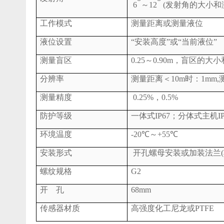
6
～12
(发射角的大小和
工作模式
测量距离或测量液位
液位设置
“安装高度”或“当前液位”
测量盲区
0.25～0.90m，盲区
分辨率
测量距离＜10m时：1mm,
测量精度
0.25%，0.5%
防护等级
一体式IP67；分体式主机IP6
环境温度
-20℃～+55℃
安装形式
开孔螺母安装或加装法兰(
螺纹规格
G2
开 孔
68mm
传感器材质
高强度化工尼龙或PTFE