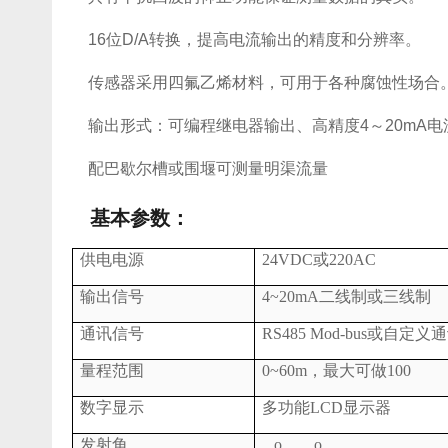
16位D/A转换，提高电流输出的精度和分辨率。
传感器采用四氟乙烯材料，可用于各种腐蚀性场合
输出形式：可编程继电器输出、高精度4～20mA电流
配巴歇尔槽或围堰可测量明渠流量
基本参数：
供电电源
24VDC或220AC
输出信号
4~20mA二线制或三线制
通讯信号
RS485 Mod-bus或自定
量程范围
0~60m，最大可做100
数字显示
多功能LCD显示器
发射角
o
o