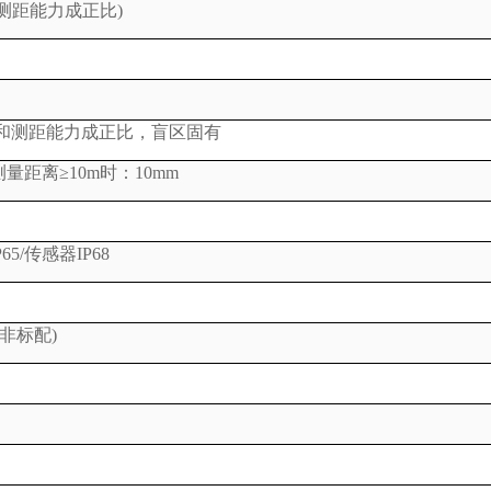
测距能力成正比)
的大小和测距能力成正比，盲区固有
测量距离≥10m时：10mm
5/传感器IP68
非标配)