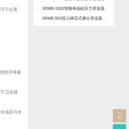
SDMB-1002智能单晶硅压力变送器【普通型】
算浮子位置：
SDMB-501投入静压式液位变送器【501F标准型】
超传统浮球液
用于卫生级
区分油层与水