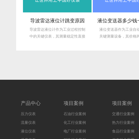
导波雷达液位计跳变原因
液位变送器多少钱一个（压力变送器厂家排名）
导波雷达液位计作为工业过程控制
液位变送器作为工业自动化领域
中的关键仪表，其测量稳定性直接
关键测量设备，其价格跨度从几
影响生产安...
元到数万元...
产品中心
项目案例
项目案例
压力仪表
石油行业案例
交通行业案例
流量仪表
化工行业案例
热力行业案例
液位仪表
电厂行业案例
食品行业案例