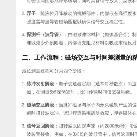
时会在周围形成环形磁场，同时具备信号放大、滤波和
浮子
：随液位升降移动的机械部件，内部嵌有高强度永
强度需与波导管磁场匹配以确保信号交互稳定性。
探测杆（波导管）
：由磁致伸缩材料（如镍基合金）制
理以减少介质附着，内部填充阻尼材料以吸收末端反射
二、工作流程：磁场交互与时间差测量的
液位测量过程可分为四个阶段：
脉冲发射阶段
：电子变送器定期（通常每秒数次）向波
如，在测量5米深储罐时，脉冲传输时间仅需微秒级。
磁场交互阶段
：当脉冲磁场与浮子内永久磁铁产生的偏
瞬时扭转波脉冲。该过程遵循韦德曼效应，即铁磁体在
信号返回阶段
：扭转波以固定声速（约2800米/秒
波装置接收。例如，在3米长的波导管中，信号返回时间约