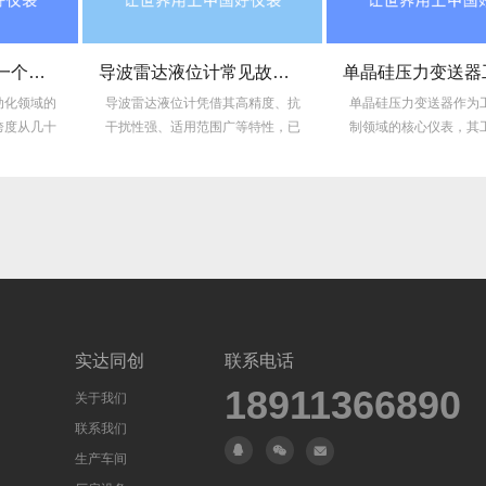
导波雷达液位计常见故障及原因
单晶硅压力变送器工作原理
的
导波雷达液位计凭借其高精度、抗
单晶硅压力变送器作为工业过程
十
干扰性强、适用范围广等特性，已
制领域的核心仪表，其工作原理
成为化工、...
合了半导体...
实达同创
联系电话
18911366890
关于我们
联系我们
生产车间