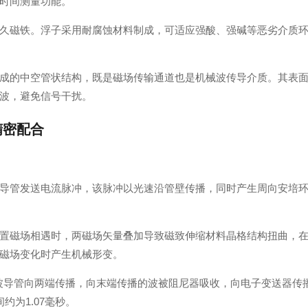
时间测量功能。
久磁铁。浮子采用耐腐蚀材料制成，可适应强酸、强碱等恶劣介质
成的中空管状结构，既是磁场传输通道也是机械波传导介质。其表
波，避免信号干扰。
精密配合
导管发送电流脉冲，该脉冲以光速沿管壁传播，同时产生周向安培
置磁场相遇时，两磁场矢量叠加导致磁致伸缩材料晶格结构扭曲，
磁场变化时产生机械形变。
）沿波导管向两端传播，向末端传播的波被阻尼器吸收，向电子变送器传
为1.07毫秒。