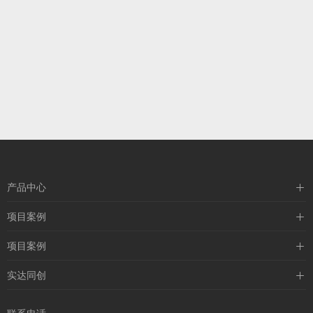
产品中心
压力仪表
项目案例
流量仪表
石油行业案例
项目案例
液位仪表
化工行业案例
交通行业案例
实达同创
温度仪表
电厂行业案例
热力行业案例
关于我们
钢铁行业案例